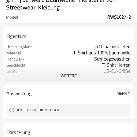
Streetwear-Kleidung
RWSL027-2
Modell
Eigentum
In China herstellen
Ursprungsland
T-Shirt aus 100 % Baumwolle
Material
Schneegewaschen
Handwerk
T-Shirt Herren
Geschlecht
US-EU-Größe
Größe
WEITERE
Rundhalsausschnitt
Entwurf A
T-Shirt mit Oversize-Passform
Design B
T-Shirt mit überschnittenen
Design C
Auswertung
MEHR
Schultern
BEWERTUNG HINZUFÜGEN
Darstellung