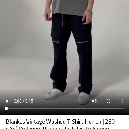
Blankes Vintage Washed T-Shirt Herren | 260
g/m² | Schwere Baumwolle | Hersteller von