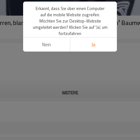
Erkannt, dass Sie über einen Computer
auf die mobile Website zugreifen.
erren, blanko, lila, Vintage-Waschung, 220 g/m² Bau
Möchten Sie zur Desktop-Website
umgeleitet werden? Klicken Sie auf 'Ja', um
fortzufahren
Nein
Ja
WEITERE