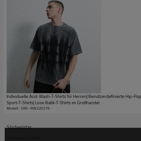
Individuelle Acid-Wash-T-Shirts für Herren| Benutzerdefinierte Hip-Po
Sport-T-Shirts| Lose Batik-T-Shirts im Großhandel
Modell : ORI--RW220219
Stichwörter
Streetwear-T-Shirt