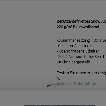
Benutzerdefiniertes Snow Acid
220 g/m² Baumwollhemd
-Zusammensetzung: 100 % B
-Gerippter Ausschnitt
- Überschnittene Schulter
-2022 Pantone-Farbe: Sehr P
-In China hergestellt
Testen Sie einen zuverlässi
A.
Schnelle Probenahme
WEITERE
: Unsere schnelle Probena
Der Dienst schließt in der 
Muster des Kunden und ver
innerhalb von 1-2 Wochen.