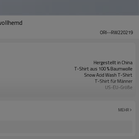
mwollhemd
ORI--RW220219
Hergestellt in China
T-Shirt aus 100 % Baumwolle
Snow Acid Wash T-Shirt
T-Shirt für Männer
US-EU-Größe
T-Shirt mit Rundhalsausschnitt
Individuelles Logo-T-Shirt
Vintage Washed Blank T-Shirt
MEHR