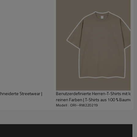
fe,
 zu
ere Kunden in der Branche vorne bleiben
ätsprüfung unterzogen
 den Kundenstandards entspricht
chneiderte Streetwear |
Benutzerdefinierte Herren-T-Shirts mit loc
reinen Farben | T-Shirts aus 100 % Baumwolle
Modell : ORI--RW220219
Großhandel
ng basierend auf
Bestellung
alten können
i Besprechungen