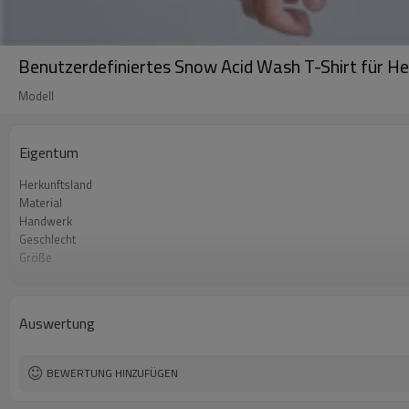
Benutzerdefiniertes Snow Acid Wash T-Shirt für H
Modell
Eigentum
Herkunftsland
Material
Handwerk
Geschlecht
Größe
Entwurf A
Design B
Design C
Auswertung
BEWERTUNG HINZUFÜGEN