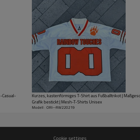
B.
F&E-Fähigkeit
: Kontinuierliche Forschung
und Erforschung neuer Stof
Techniken und Modetrends
Sorgen Sie dafür, dass uns
Wettbewerbsmarkt.
C.
Qualitätskontrolle
: Jedes Produkt
wird einer strengen Qualit
Stellen Sie sicher, dass es
und pflegt ihren Ruf und
p-Casual-
Kurzes, kastenförmiges T-Shirt aus Fußballtrikot | Maßges
Markenzeichen.
Grafik bestickt | Mesh-T-Shirts Unisex
D.
Modell : ORI--RW220219
Preisgestaltung
: Individuelle Preisgestaltu
Kundenanforderungen und 
Menge, so dass Kunden erh
Cookie settings
Höhere Kosteneffizienz be