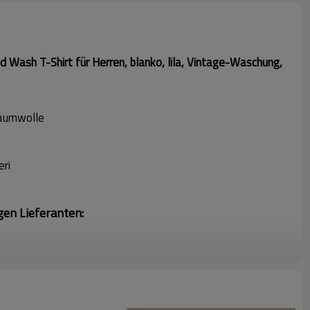
 Wash T-Shirt für Herren, blanko, lila, Vintage-Waschung,
aumwolle
eri
gen Lieferanten:
hme
Regel ab
sendet diese