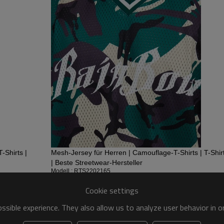
Angebot zu erhalten.
Acid Wash gilt als einer der b
und macht die Kleidung weich u
Gewebe zur Herstellung von Säu
-Shirts |
Mesh-Jersey für Herren | Camouflage-T-Shirts | T-Shirt
| Beste Streetwear-Hersteller
Modell : RTS2202165
Cookie settings
sible experience. They also allow us to analyze user behavior in 