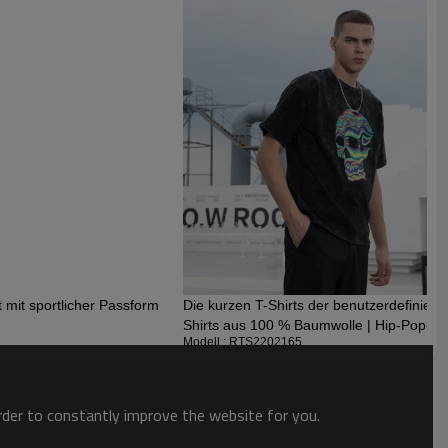
estimmenden Trends des Jahrzehnts. Es zeigt einen Vintage-Look
nd hautnah. Unsere Fabrik verwendet 230 g/m² reaktives
rewaschartikeln, es hat keine Risse bei den Hemden.
 mit sportlicher Passform
Die kurzen T-Shirts der benutzerdefiniert
Shirts aus 100 % Baumwolle | Hip-Pop-T-
Modell : RTS2202165
order to constantly improve the website for you.