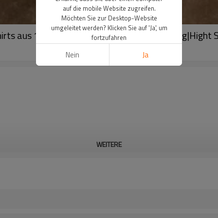
auf die mobile Website zugreifen.
Möchten Sie zur Desktop-Website
umgeleitet werden? Klicken Sie auf 'Ja', um
Shirts aus 100 % Baumwolle mit Acid-Waschung|Hight S
fortzufahren
Nein
Ja
WEITERE