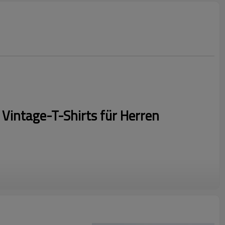
 Vintage-T-Shirts für Herren
dividuelles Logo und senden Sie uns Ihr Logo, um ein schnelles