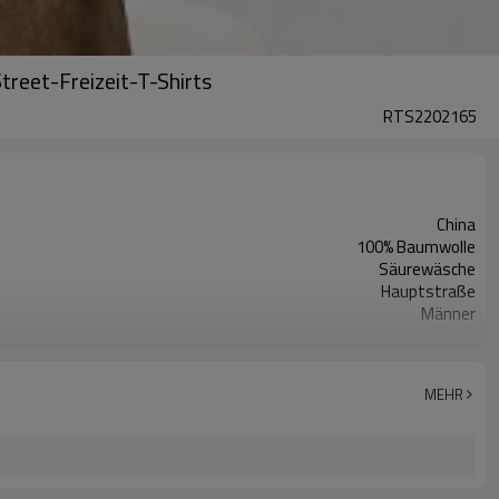
treet-Freizeit-T-Shirts
RTS2202165
China
100% Baumwolle
Säurewäsche
Hauptstraße
Männer
Kurzarm
M/L/XL/2XL/3XL/4XL
2
MEHR