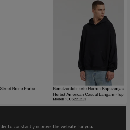
 Trends des Jahrzehnts. Es zeigt einen Vintage-Look und macht
 Unsere Fabrik verwendet den Stoff zur Herstellung der Artikel,
es.
 Street Reine Farbe
Benutzerdefinierte Herren-Kapuzenjacke m
Herbst American Casual Langarm-Tops | 
Modell : CUS221213
order to constantly improve the website for you.