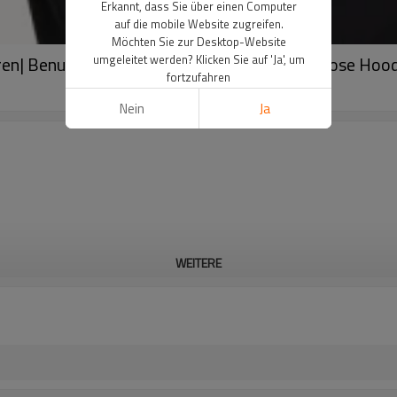
Erkannt, dass Sie über einen Computer
auf die mobile Website zugreifen.
Möchten Sie zur Desktop-Website
umgeleitet werden? Klicken Sie auf 'Ja', um
ren| Benutzerdefinierte Rollkragenpullover| Lose Hoo
fortzufahren
Nein
Ja
WEITERE