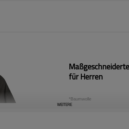
Maßgeschneiderte,
für Herren
*Baumwolle
WEITERE
*US/EU-Größe
Akzeptieren Sie ein flexibles in