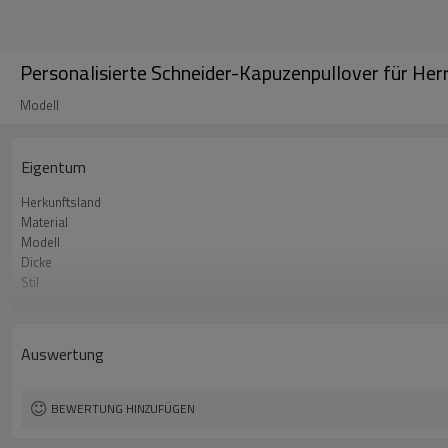
Personalisierte Schneider-Kapuzenpullover für Her
Modell
Eigentum
Herkunftsland
Material
Modell
Dicke
Stil
Marktjahr
Auswertung
BEWERTUNG HINZUFÜGEN