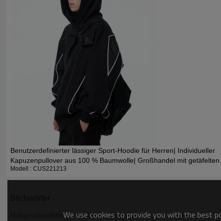
Benutzerdefinierter lässiger Sport-Hoodie für Herren| Individueller
Kapuzenpullover aus 100 % Baumwolle| Großhandel mit getäfelten
Modell : CUS221213
Kapuzenpullovern
Stichwörter
We use cookies to provide you with the best pos
Maßgeschneiderte, personalisierte Schneider-Hoodies für Herren