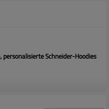
 personalisierte Schneider-Hoodies
dividuelles Logo und senden Sie uns Ihr Logo, um ein schnelles