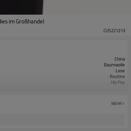
dies im Großhandel
CUS221213
China
Baumwolle
Lose
Routine
Hip Pop
2022
MEHR