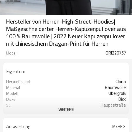
Hersteller von Herren-High-Street-Hoodies|
Maßgeschneiderter Herren-Kapuzenpullover aus
100 % Baumwolle | 2022 Neuer Kapuzenpullover
mit chinesischem Dragan-Print für Herren
ORI220757
Modell
Eigentum
China
Herkunftsland
Baumwolle
Material
Übergroß
Modell
Dick
Dicke
Hauptstraße
Stil
WEITERE
Männer
Geschlecht
Lange Ärmel
Ärmellänge
320-360 GSM
Stoffgramm
Auswertung
MEHR
Mit Kapuze
Kragen