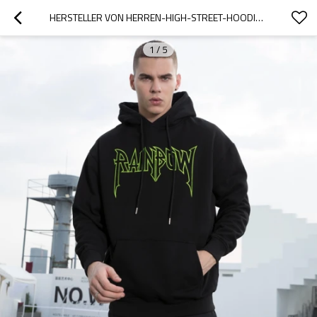
HERSTELLER VON HERREN-HIGH-STREET-HOODIES| MASSGESCHNEIDERTER HERREN-KAPUZENPULLOVER AUS 100 % BAUMWOLLE | 2022 NEUER KAPUZENPULLOVER MIT CHINESISCHEM DRAGAN-PRINT FÜR HERREN
1
/
5