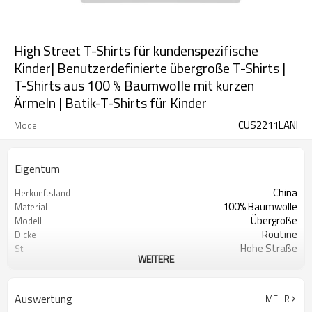
High Street T-Shirts für kundenspezifische
Kinder| Benutzerdefinierte übergroße T-Shirts |
T-Shirts aus 100 % Baumwolle mit kurzen
Ärmeln | Batik-T-Shirts für Kinder
CUS2211LANI
Modell
Eigentum
China
Herkunftsland
100% Baumwolle
Material
Übergröße
Modell
Routine
Dicke
Hohe Straße
Stil
WEITERE
Kinder
Passt zum Publikum
Tie-Dye
Muster
Auswertung
MEHR