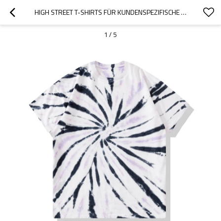
HIGH STREET T-SHIRTS FÜR KUNDENSPEZIFISCHE KINDER| BENUTZERDEFINIERTE ÜBERGROSSE T-SHIRTS | T-SHIRTS AUS 100 % BAUMWOLLE MIT KURZEN ÄRMELN | BATIK-T-SHIRTS FÜR KINDER
1
/
5