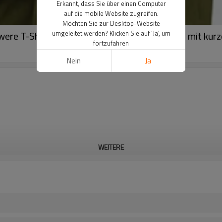
Erkannt, dass Sie über einen Computer
auf die mobile Website zugreifen.
Möchten Sie zur Desktop-Website
hwere T-Shirts | T-Shirts aus 100 % Baumwolle mit kurz
umgeleitet werden? Klicken Sie auf 'Ja', um
fortzufahren
Nein
Ja
WEITERE