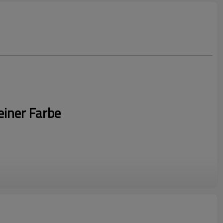
reiner Farbe
nutzerdefiniertes Logo, senden Sie uns Ihr Logo, um ein schnelles