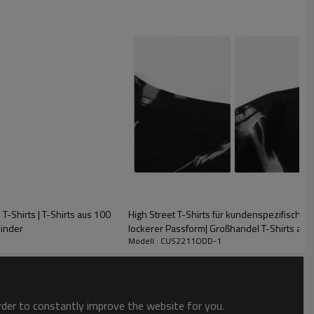
enden Trends des Jahrzehnts. Es zeigt Vintage-Looks und macht
ere Fabrik verwendet den Stoff zur Herstellung der Artikel, es
T-Shirts | T-Shirts aus 100
High Street T-Shirts für kundenspezifische 
Kinder
lockerer Passform| Großhandel T-Shirts au
Modell : CUS2211ODD-1
order to constantly improve the website for you.