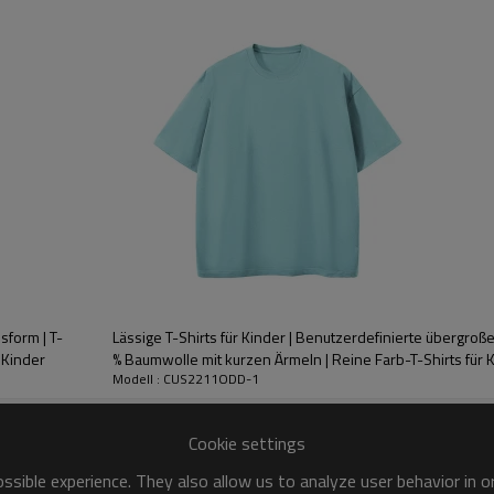
Angebot zu erhalten.
Sie gilt als einer der bestimm
Kleidung weich und hautnah, uns
ist sehr gut geeignet.
sform | T-
Lässige T-Shirts für Kinder | Benutzerdefinierte übergroße 
 Kinder
% Baumwolle mit kurzen Ärmeln | Reine Farb-T-Shirts für 
Modell : CUS2211ODD-1
Cookie settings
sible experience. They also allow us to analyze user behavior in 