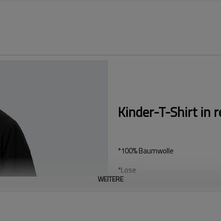
Kinder-T-Shirt in 
*100% Baumwolle
*Lose
WEITERE
*US-/EU-Größe
Akzeptieren Sie ein flexibles be