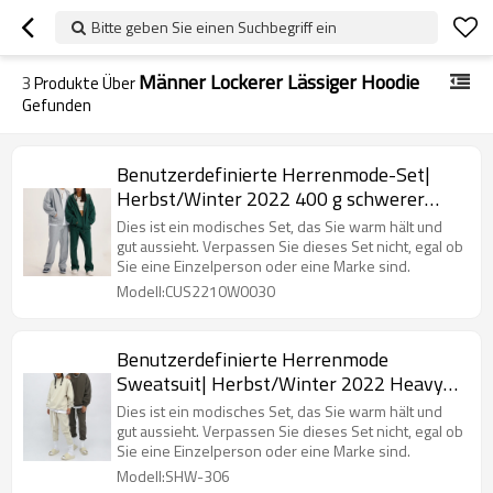
Bitte geben Sie einen Suchbegriff ein
Männer Lockerer Lässiger Hoodie
3
Produkte Über
Gefunden
Benutzerdefinierte Herrenmode-Set|
Herbst/Winter 2022 400 g schwerer
amerikanischer Hoodie| Männer lockerer
Dies ist ein modisches Set, das Sie warm hält und
lässiger Hoodie| Reißverschluss
gut aussieht. Verpassen Sie dieses Set nicht, egal ob
Sie eine Einzelperson oder eine Marke sind.
Strickjacke Herren
Modell:CUS2210W0030
Benutzerdefinierte Herrenmode
Sweatsuit| Herbst/Winter 2022 Heavy
Pure Color Hoodie| Männer lockerer
Dies ist ein modisches Set, das Sie warm hält und
lässiger Hoodie| Cardigan-Sweatsuit mit
gut aussieht. Verpassen Sie dieses Set nicht, egal ob
Sie eine Einzelperson oder eine Marke sind.
Reißverschluss für Herren
Modell:SHW-306