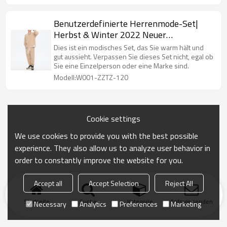
Benutzerdefinierte Herrenmode-Set|
Herbst & Winter 2022 Neuer
amerikanischer Trainingsanzug| Männer
Dies ist ein modisches Set, das Sie warm hält und
lockerer lässiger Sweatsuit ohne Kapuze
gut aussieht. Verpassen Sie dieses Set nicht, egal ob
Sie eine Einzelperson oder eine Marke sind.
| Sweatsuit mit seitlichen
Modell:W001-ZZTZ-120
Dreiecksnähten
Cookie settings
We use cookies to provide you with the best possible
experience. They also allow us to analyze user behavior in
order to constantly improve the website for you.
Accept all
Accept Selection
Reject All
Startseite
Suche
Kategorie
Anfrage senden
Necessary
Analytics
Preferences
Marketing