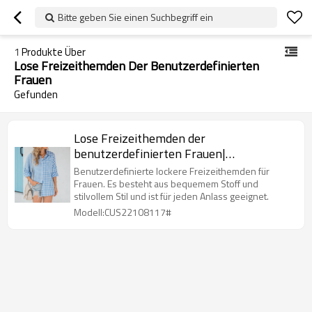
Bitte geben Sie einen Suchbegriff ein
1
Produkte Über
Lose Freizeithemden Der Benutzerdefinierten
Frauen
Gefunden
Lose Freizeithemden der
benutzerdefinierten Frauen|
Benutzerdefinierte Langarm-Shirts|
Benutzerdefinierte lockere Freizeithemden für
Großhandel Patchwork Karierte Hemden
Frauen. Es besteht aus bequemem Stoff und
stilvollem Stil und ist für jeden Anlass geeignet.
Modell:CUS22108117#