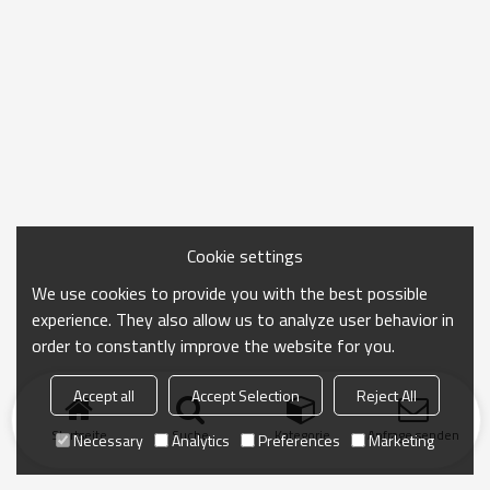
Cookie settings
We use cookies to provide you with the best possible
experience. They also allow us to analyze user behavior in
order to constantly improve the website for you.
Accept all
Accept Selection
Reject All
Startseite
Suche
Kategorie
Anfrage senden
Necessary
Analytics
Preferences
Marketing