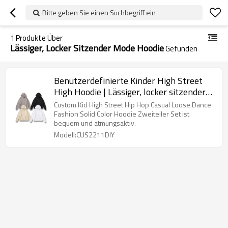
Bitte geben Sie einen Suchbegriff ein
1
Produkte Über
Lässiger, Locker Sitzender Mode Hoodie
Gefunden
Benutzerdefinierte Kinder High Street
High Hoodie | Lässiger, locker sitzender
Mode-Hoodie | Einfarbiger Hoodie für
Custom Kid High Street Hip Hop Casual Loose Dance
coole Kinder
Fashion Solid Color Hoodie Zweiteiler Set ist
bequem und atmungsaktiv.
Modell:CUS2211DIY