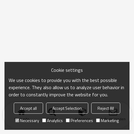
Cookie settings
We use cookies to provide you with the best possible
experience. They also allow us to analyze user behavior in
order to constantly improve the website for you.
Accept all
Accept Selection
Reject All
Startseite
Suche
Kategorie
Anfrage senden
Necessary
Analytics
Preferences
Marketing