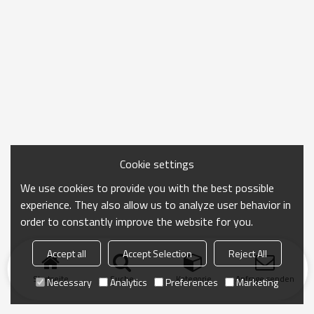
Cookie settings
We use cookies to provide you with the best possible
experience. They also allow us to analyze user behavior in
order to constantly improve the website for you.
Accept all
Accept Selection
Reject All
Startseite
Suche
Kategorie
Anfrage senden
Necessary
Analytics
Preferences
Marketing