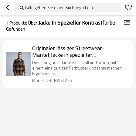
Bitte geben Sie einen Suchbegriff ein
Jacke In Spezieller Kontrastfarbe
1
Produkte Über
Gefunden
Originaler lässiger Streetwear-
Mantel|Jacke in spezieller
Kontrastfarbe|Hemdmantel aus
Diese originelle Jacke ist stilvoll und schön, mit
Lammwolle
einem einzigartigen Farbtupfer und fantastischen
Ergebnissen.
Modell:ORI-RWSL226