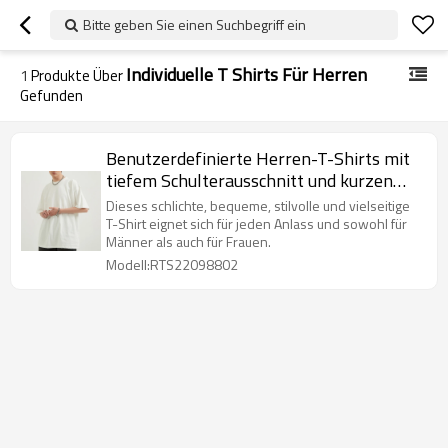
Bitte geben Sie einen Suchbegriff ein
Individuelle T Shirts Für Herren
1
Produkte Über
Gefunden
Benutzerdefinierte Herren-T-Shirts mit
tiefem Schulterausschnitt und kurzen
Ärmeln | T-Shirts aus 100 % Baumwolle
Dieses schlichte, bequeme, stilvolle und vielseitige
im Laden | Benutzerdefinierte Herren-T-
T-Shirt eignet sich für jeden Anlass und sowohl für
Männer als auch für Frauen.
Shirts mit 3D-Digitaldruck
Modell:RTS22098802