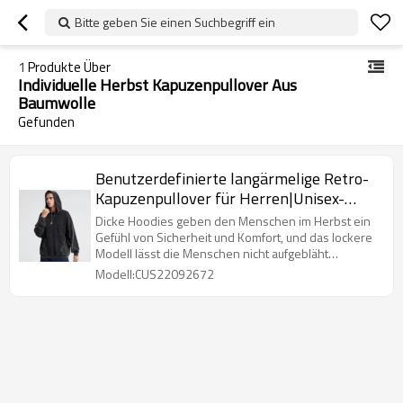
Bitte geben Sie einen Suchbegriff ein
1
Produkte Über
Individuelle Herbst Kapuzenpullover Aus
Baumwolle
Gefunden
Benutzerdefinierte langärmelige Retro-
Kapuzenpullover für Herren|Unisex-
Baumwoll-Kapuzenpullis im
Dicke Hoodies geben den Menschen im Herbst ein
Laden|Großhandel mit dicken
Gefühl von Sicherheit und Komfort, und das lockere
Modell lässt die Menschen nicht aufgebläht
Kapuzenpullovern für Frühling und
aussehen.
Modell:CUS22092672
Herbst