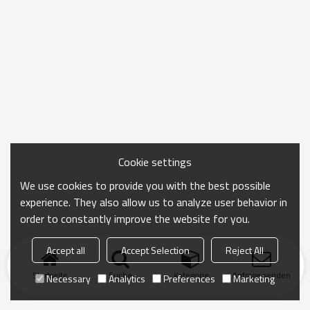
Cookie settings
We use cookies to provide you with the best possible
experience. They also allow us to analyze user behavior in
order to constantly improve the website for you.
Accept all
Accept Selection
Reject All
Startseite
Suche
Kategorie
Anfrage senden
Necessary
Analytics
Preferences
Marketing