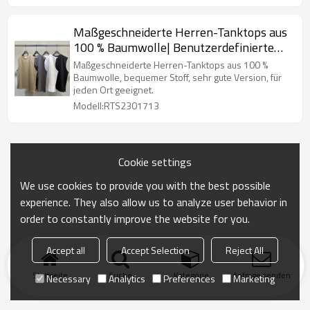
Maßgeschneiderte Herren-Tanktops aus
100 % Baumwolle| Benutzerdefinierte
Loose-Fit-Tanktops| Großhandel für
Maßgeschneiderte Herren-Tanktops aus 100 %
High-Street-Tanktops
Baumwolle, bequemer Stoff, sehr gute Version, für
jeden Ort geeignet.
Modell:RTS2301713
Cookie settings
We use cookies to provide you with the best possible
experience. They also allow us to analyze user behavior in
order to constantly improve the website for you.
Accept all
Accept Selection
Reject All
Startseite
Suche
Kategorie
Anfrage senden
Necessary
Analytics
Preferences
Marketing