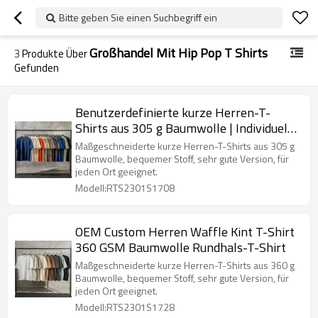
Bitte geben Sie einen Suchbegriff ein
Großhandel Mit Hip Pop T Shirts
3
Produkte Über
Gefunden
Benutzerdefinierte kurze Herren-T-
Shirts aus 305 g Baumwolle | Individuelle
Loose-Fit-T-Shirts| Großhandel mit Hip-
Maßgeschneiderte kurze Herren-T-Shirts aus 305 g
Pop-T-Shirts
Baumwolle, bequemer Stoff, sehr gute Version, für
jeden Ort geeignet.
Modell:RTS2301S1708
OEM Custom Herren Waffle Kint T-Shirt
360 GSM Baumwolle Rundhals-T-Shirt
Maßgeschneiderte kurze Herren-T-Shirts aus 360 g
Baumwolle, bequemer Stoff, sehr gute Version, für
jeden Ort geeignet.
Modell:RTS2301S1728