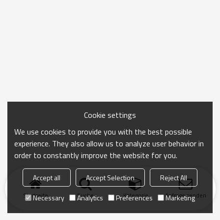
Cookie settings
We use cookies to provide you with the best possible
experience. They also allow us to analyze user behavior in
order to constantly improve the website for you.
Accept all
Accept Selection
Reject All
Startseite
Suche
Kategorie
Anfrage senden
Necessary
Analytics
Preferences
Marketing