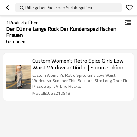
Bitte geben Sie einen Suchbegriff ein
1
Produkte Über
Der Dünne Lange Rock Der Kundenspezifischen
Frauen
Gefunden
Custom Women's Retro Spice Girls Low
Waist Workwear Röcke | Sommer dünne
Schnitte schlanke lange Röcke | Passen
Custom Women's Retro Spice Girls Low Waist
Sie Faltenröcke in A-Linie
Workwear Summer Thin Sections Slim Long Rock Fit
Plissee Split A-Line Röcke.
Modell:CUS2210913