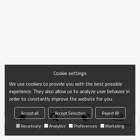
Cookie settings
We use cookies to provide you with the best possible
experience. They also allow us to analyze user behavior in
order to constantly improve the website for you.
Accept all
Accept Selection
Reject All
Startseite
Suche
Kategorie
Anfrage senden
Necessary
Analytics
Preferences
Marketing