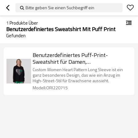
Bitte geben Sie einen Suchbegriff ein
1
Produkte Über
Benutzerdefiniertes Sweatshirt Mit Puff Print
Gefunden
Benutzerdefiniertes Puff-Print-
Sweatshirt für Damen,
Rundhalsausschnitt aus französischem
Custom Women Heart Pattern Long Sleeve ist ein
Baumwoll-Terry mit Beflockung
ganz besonderes Design, das wie ein Anzug im
High-Street-Stil für Erwachsene aussieht.
Modell:ORI220715