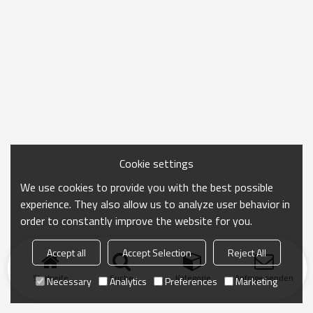
Cookie settings
We use cookies to provide you with the best possible
experience. They also allow us to analyze user behavior in
order to constantly improve the website for you.
Accept all
Accept Selection
Reject All
Startseite
Suche
Kategorie
Anfrage senden
Necessary
Analytics
Preferences
Marketing