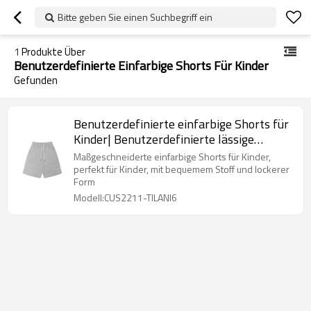
Bitte geben Sie einen Suchbegriff ein
1
Produkte Über
Benutzerdefinierte Einfarbige Shorts Für Kinder
Gefunden
Benutzerdefinierte einfarbige Shorts für
Kinder| Benutzerdefinierte lässige
Sportshorts| Großhandel Baumwoll-
Maßgeschneiderte einfarbige Shorts für Kinder,
Shorts
perfekt für Kinder, mit bequemem Stoff und lockerer
Form
Modell:CUS2211-TILANI6