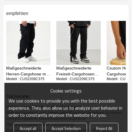
empfehlen
Maßgeschneiderte Herren-High-Street-
Hosen
Maßgeschneiderte
Maßgeschneiderte
Csutom Herr
Herren-Cargohose mit
Freizeit-Cargohosen
Cargohose mi
Modell : CUS2209C375
Modell : CUS2209C375
Modell : CUS2
mehreren Taschen|
für Herren|
seitlichem Sp
【Stoffeigenschaften】Atmungsaktiv und feuchtigkeitsregulierend,
Maßgeschneiderte
Maßgeschneiderte
und Schlitz| 
Cookie settings
lässige Cargohose|
Baumwoll-Cargohose|
Herrenhose 
leicht und schnell trocknend, durchgehend bequem,
Stichwörter
Wasserdichte
Lose Cargohosen im
Baumwolle|
We use cookies to provide you with the best possible
ausgezeichneter Tragekomfort und ich liebe das Erlebnis
Cargohosen im
Großhandel
Maßgeschnei
experience. They also allow us to analyze user behavior in
Maßgeschneiderte Herren-High-Street-Hosen
Großhandel
Hose mit wei
Maßgeschneiderte Vier-Jahreszeiten-Persönlichkeitshose für Herren
order to constantly improve the website for you.
und geradem
【Multifunktionstaschen】 Diese Cargohose für Herren verfügt über
Maßgeschneiderte Herren-Reißverschlusshose
Maßgeschneiderte Herren-Freizeithosen
weitere Funktionstaschen, darunter 2 tiefe Seitentaschen.
Accept all
Accept Selection
Reject All
Maßgeschneiderte Herren-Cargohose mit geradem Schlauch