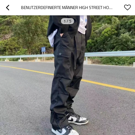
BENUTZERDEFINIERTE MÄNNER HIGH STREET HOSEN VIER JAHRESZEITEN PERSÖNLICHKEIT| FREIZEITHOSE MIT BEINREISSVERSCHLUSS | MICRO SPRING STRAIGHT TUBE CARGOHOSE
1
/
5