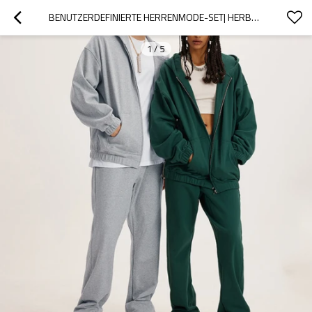
BENUTZERDEFINIERTE HERRENMODE-SET| HERBST/WINTER 2022 400 G SCHWERER AMERIKANISCHER HOODIE| MÄNNER LOCKERER LÄSSIGER HOODIE| REISSVERSCHLUSS STRICKJACKE HERREN
1
/
5