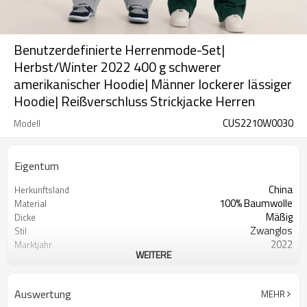
Benutzerdefinierte Herrenmode-Set|
Herbst/Winter 2022 400 g schwerer
amerikanischer Hoodie| Männer lockerer lässiger
Hoodie| Reißverschluss Strickjacke Herren
CUS2210W0030
Modell
Eigentum
China
Herkunftsland
100% Baumwolle
Material
Mäßig
Dicke
Zwanglos
Stil
2022
Marktjahr
WEITERE
Herbst Winter
Jahreszeit
Männer
Geschlecht
Auswertung
MEHR